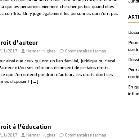
Jurid
 là que les personnes viennent chercher justice quand elles
es conflits. On y juge également les personnes qui n’ont pas
ART
Dossi
droit d’auteur
Pourq
contr
/11/2017
Herman Hughes
Commentaires fermés
Dossi
ur ainsi que ceux qui ont un lien familial, juridique ou fiscal
l’auteur et/ou ses créations disposent de certains droits.
Peut-
 ce que l’on entend par droit d’auteur. Les droits dont ces
conte
nnes disposent
[…]
En qu
influ
droit à l’éducation
/11/2017
Herman Hughes
Commentaires fermés