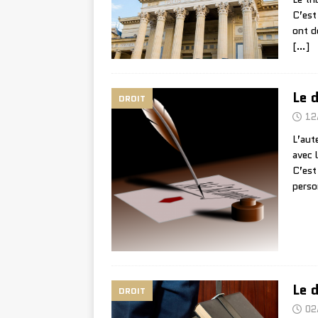
C’est
ont d
[…]
Le 
DROIT
12
L’aute
avec 
C’est
perso
Le 
DROIT
02