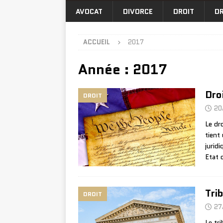
AVOCAT
DIVORCE
DROIT
DR
ACCUEIL
2017
Année :
2017
Dro
DROIT
20
Le dr
tient 
jurid
Etat 
Tri
DROIT
27
Le tr