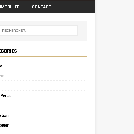
MMOBILIER
CONTACT
ÉGORIES
at
ce
 Pénal
l
ation
ilier