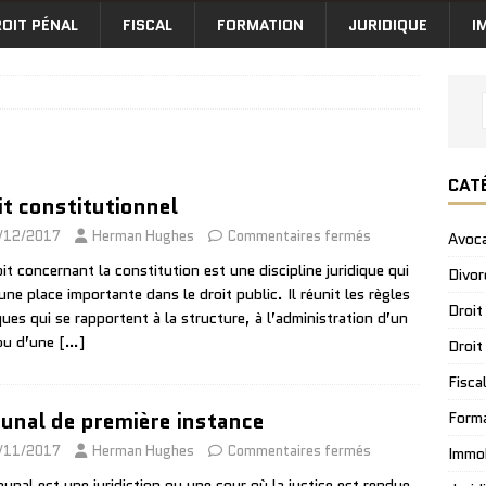
OIT PÉNAL
FISCAL
FORMATION
JURIDIQUE
I
CAT
it constitutionnel
/12/2017
Herman Hughes
Commentaires fermés
Avoc
oit concernant la constitution est une discipline juridique qui
Divor
une place importante dans le droit public. Il réunit les règles
Droit
iques qui se rapportent à la structure, à l’administration d’un
ou d’une
[…]
Droit
Fisca
bunal de première instance
Form
/11/2017
Herman Hughes
Commentaires fermés
Immob
ibunal est une juridiction ou une cour où la justice est rendue.