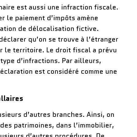
aire est aussi une infraction fiscale.
iter le paiement d’impôts amène
ation de délocalisation fictive.
 déclarer qu’on se trouve à l’étranger
le territoire. Le droit fiscal a prévu
ype d’infractions. Par ailleurs,
 déclaration est considéré comme une
ollaires
usieurs d’autres branches. Ainsi, on
 des patrimoines, dans l’immobilier,
lusieurs d’autres procédures. De