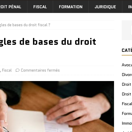
OIT PÉNAL
FISCAL
FORMATION
JURIDIQUE
I
les de bases du droit fiscal ?
gles de bases du droit
CAT
Avoc
,
Fiscal
Commentaires fermés
Divor
Droit
Droit
Fisca
Form
Immob