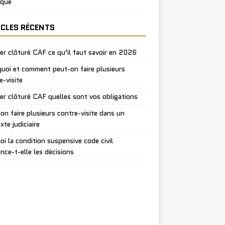
ique
ICLES RÉCENTS
er clôturé CAF ce qu’il faut savoir en 2026
uoi et comment peut-on faire plusieurs
e-visite
er clôturé CAF quelles sont vos obligations
on faire plusieurs contre-visite dans un
xte judiciaire
oi la condition suspensive code civil
ence-t-elle les décisions