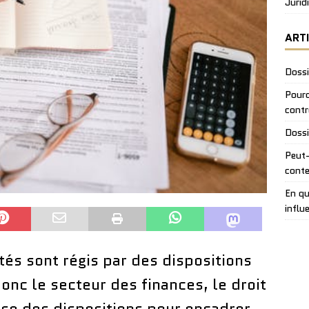
Jurid
ART
Dossi
Pourq
contr
Dossi
Peut-
conte
En qu
influ
tés sont régis par des dispositions
donc le secteur des finances, le droit
pose des dispositions pour encadrer