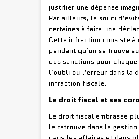
justifier une dépense imagin
Par ailleurs, le souci d’év
certaines à faire une déclar
Cette infraction consiste à
pendant qu’on se trouve sur 
des sanctions pour chaque t
l’oubli ou l’erreur dans la
infraction fiscale.
Le droit fiscal et ses cor
Le droit fiscal embrasse pl
le retrouve dans la gestion
dans les affaires et dans p