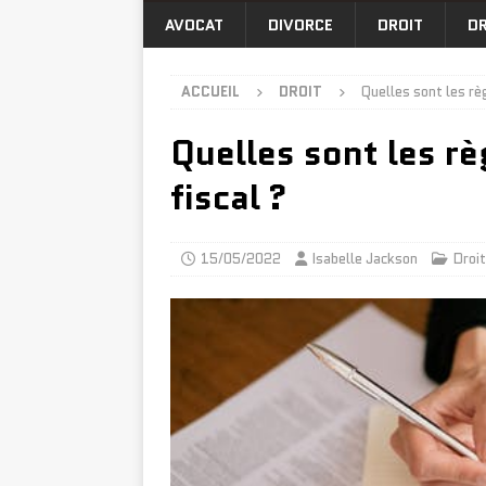
AVOCAT
DIVORCE
DROIT
DR
ACCUEIL
DROIT
Quelles sont les règ
Quelles sont les rè
fiscal ?
15/05/2022
Isabelle Jackson
Droit