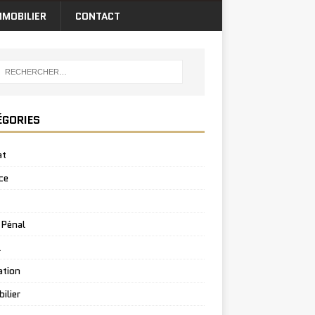
MMOBILIER
CONTACT
ÉGORIES
at
ce
 Pénal
l
ation
ilier