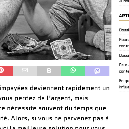
Jurid
ART
Dossi
Pourq
contr
Dossi
Peut-
conte
En qu
s impayées deviennent rapidement un
influ
 vous perdez de l’argent, mais
nce nécessite souvent du temps que
ité. Alors, si vous ne parvenez pas à
oici la meilleure solution pour vous