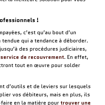
rofessionnels !
mpayées, c’est qu’au bout d’un
n tendue qui a tendance à déborder.
 jusqu’à des procédures judiciaires,
e service de recouvrement
. En effet,
ttront tout en œuvre pour solder
t d’outils et de leviers sur lesquels
lier vos débiteurs, mais en plus, ils
-faire en la matière pour
trouver une