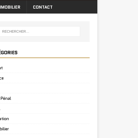
MMOBILIER
CONTACT
ÉGORIES
at
ce
 Pénal
l
ation
ilier