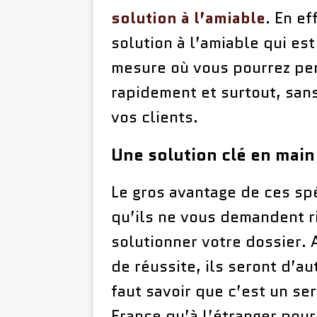
solution à l’amiable
. En ef
solution à l’amiable qui est
mesure où vous pourrez per
rapidement et surtout, san
vos clients.
Une solution clé en main
Le gros avantage de ces sp
qu’ils ne vous demandent r
solutionner votre dossier. 
de réussite, ils seront d’aut
faut savoir que c’est un se
France qu’à l’étranger pou