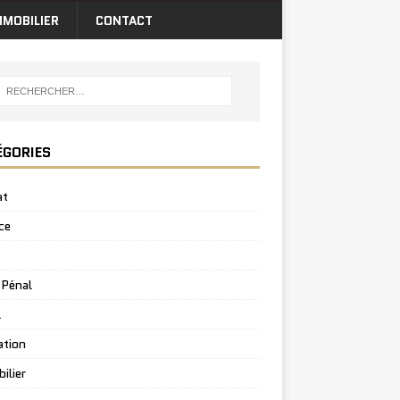
MMOBILIER
CONTACT
ÉGORIES
at
ce
 Pénal
l
ation
ilier