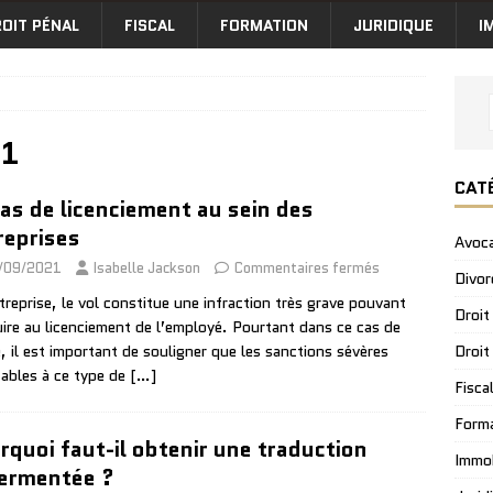
OIT PÉNAL
FISCAL
FORMATION
JURIDIQUE
I
21
CAT
cas de licenciement au sein des
reprises
Avoc
/09/2021
Isabelle Jackson
Commentaires fermés
Divor
treprise, le vol constitue une infraction très grave pouvant
Droit
ire au licenciement de l’employé. Pourtant dans ce cas de
Droit
e, il est important de souligner que les sanctions sévères
cables à ce type de
[…]
Fisca
Form
rquoi faut-il obtenir une traduction
Immob
ermentée ?