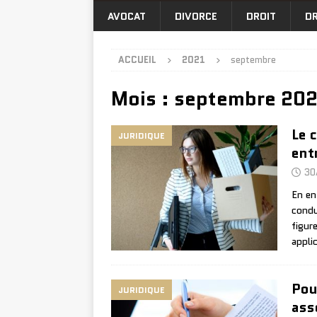
AVOCAT
DIVORCE
DROIT
DR
ACCUEIL
2021
septembre
Mois :
septembre 20
Le 
JURIDIQUE
ent
30
En en
condu
figur
appli
Pou
JURIDIQUE
ass