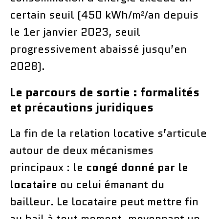
certain seuil (450 kWh/m²/an depuis
le 1er janvier 2023, seuil
progressivement abaissé jusqu’en
2028).
Le parcours de sortie : formalités
et précautions juridiques
La fin de la relation locative s’articule
autour de deux mécanismes
principaux : le
congé donné par le
locataire
ou celui émanant du
bailleur. Le locataire peut mettre fin
au bail à tout moment, moyennant un