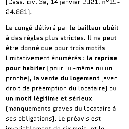
(Cass. civ. 3e, 14 janvier 2021, n°19-
24.881).
Le congé délivré par le bailleur obéit
à des règles plus strictes. Il ne peut
être donné que pour trois motifs
limitativement énumérés : la
reprise
pour habiter
(pour lui-même ou un
proche), la
vente du logement
(avec
droit de préemption du locataire) ou
un
motif légitime et sérieux
(manquements graves du locataire à
ses obligations). Le préavis est
invariablement de six mois, et le