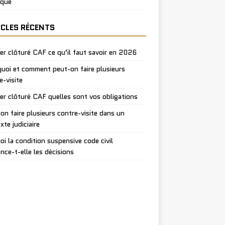
ique
ICLES RÉCENTS
er clôturé CAF ce qu’il faut savoir en 2026
uoi et comment peut-on faire plusieurs
e-visite
er clôturé CAF quelles sont vos obligations
on faire plusieurs contre-visite dans un
xte judiciaire
oi la condition suspensive code civil
ence-t-elle les décisions