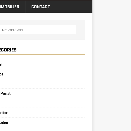
MMOBILIER
CONTACT
ÉGORIES
at
ce
 Pénal
l
ation
ilier