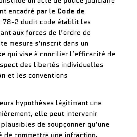
nstitue un acte de police judiciaire
ent encadré par le
Code de
le 78-2 dudit code établit les
nt aux forces de l’ordre de
te mesure s’inscrit dans un
e qui vise à concilier l’efficacité de
espect des libertés individuelles
on
et les conventions
ieurs hypothèses légitimant une
mièrement, elle peut intervenir
ns plausibles de soupçonner qu’une
 de commettre une infraction,