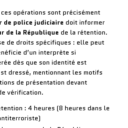
 ces opérations sont précisément
r de police judiciaire
doit informer
r de la République
de la rétention.
 de droits spécifiques : elle peut
énéficie d’un interprète si
bérée dès que son identité est
est dressé, mentionnant les motifs
ditions de présentation devant
de vérification.
tention : 4 heures (8 heures dans le
antiterroriste)