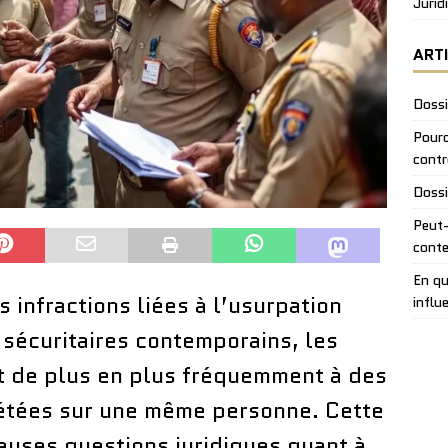
Jurid
ART
Dossi
Pourq
contr
Dossi
Peut-
conte
En qu
 infractions liées à l’usurpation
influ
s sécuritaires contemporains, les
t de plus en plus fréquemment à des
épétées sur une même personne. Cette
uses questions juridiques quant à