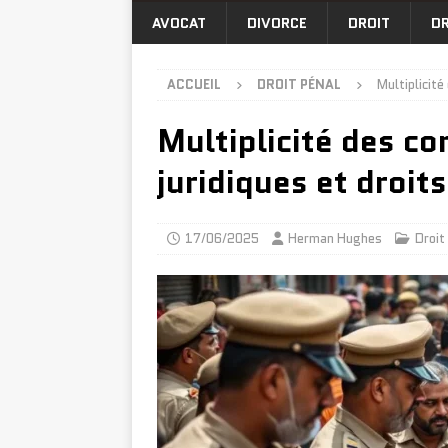
AVOCAT
DIVORCE
DROIT
DR
ACCUEIL
DROIT PÉNAL
Multiplicité
Multiplicité des co
juridiques et droit
17/06/2025
Herman Hughes
Droit