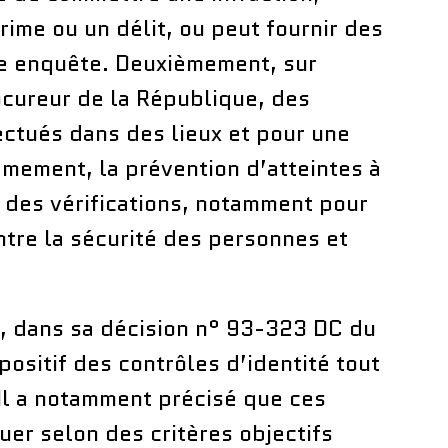
ime ou un délit, ou peut fournir des
ne enquête. Deuxièmement, sur
cureur de la République, des
ectués dans des lieux et pour une
èmement, la prévention d’atteintes à
er des vérifications, notamment pour
ntre la sécurité des personnes et
, dans sa décision n° 93-323 DC du
positif des contrôles d’identité tout
Il a notamment précisé que ces
uer selon des critères objectifs