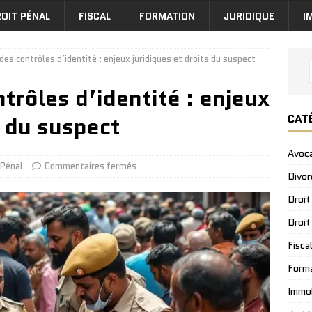
OIT PÉNAL
FISCAL
FORMATION
JURIDIQUE
I
 des contrôles d’identité : enjeux juridiques et droits du suspect
ntrôles d’identité : enjeux
CAT
s du suspect
Avoc
 Pénal
Commentaires fermés
Divor
Droit
Droit
Fisca
Form
Immob