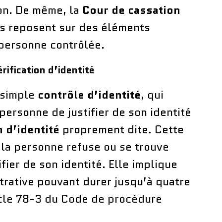
ion. De même, la
Cour de cassation
les reposent sur des éléments
a personne contrôlée.
érification d’identité
e simple
contrôle d’identité
, qui
ersonne de justifier de son identité
n d’identité
proprement dite. Cette
 la personne refuse ou se trouve
ifier de son identité. Elle implique
trative pouvant durer jusqu’à quatre
icle 78-3 du Code de procédure