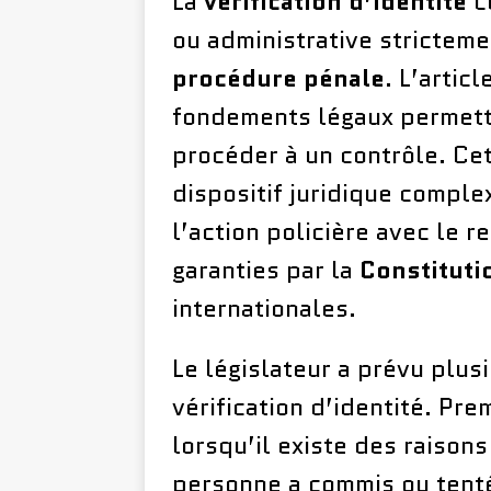
La
vérification d’identité
co
ou administrative strictem
procédure pénale
. L’artic
fondements légaux permetta
procéder à un contrôle. Cet
dispositif juridique complex
l’action policière avec le r
garanties par la
Constituti
internationales.
Le législateur a prévu plus
vérification d’identité. Pre
lorsqu’il existe des raiso
personne a commis ou tenté