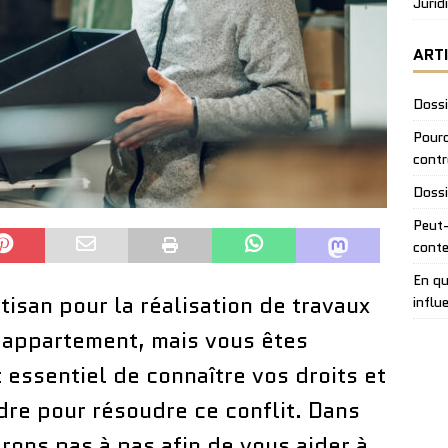
Jurid
ART
Dossi
Pourq
contr
Dossi
Peut-
conte
En qu
tisan pour la réalisation de travaux
influ
 appartement, mais vous êtes
st essentiel de connaître vos droits et
re pour résoudre ce conflit. Dans
erons pas à pas afin de vous aider à