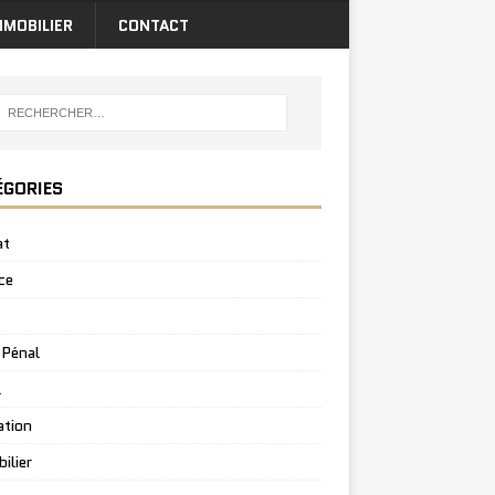
MMOBILIER
CONTACT
ÉGORIES
at
ce
 Pénal
l
ation
ilier