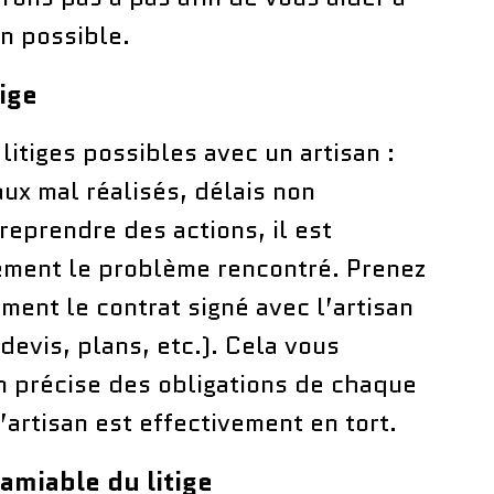
on possible.
tige
 litiges possibles avec un artisan :
ux mal réalisés, délais non
reprendre des actions, il est
rement le problème rencontré. Prenez
ement le contrat signé avec l’artisan
evis, plans, etc.). Cela vous
on précise des obligations de chaque
l’artisan est effectivement en tort.
amiable du litige