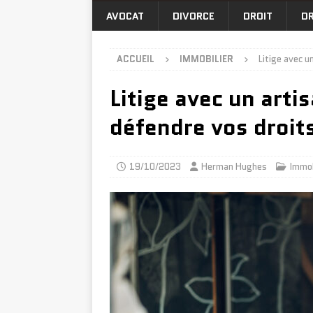
AVOCAT
DIVORCE
DROIT
DR
ACCUEIL
IMMOBILIER
Litige avec u
Litige avec un arti
défendre vos droit
19/10/2023
Herman Hughes
Immob