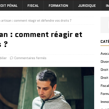
OIT PÉNAL
FISCAL
FORMATION
JURIDIQUE
I
n artisan : comment réagir et défendre vos droits ?
san : comment réagir et
CAT
s ?
Avoc
ilier
Commentaires fermés
Divor
Droit
Droit
Fisca
Form
Immob