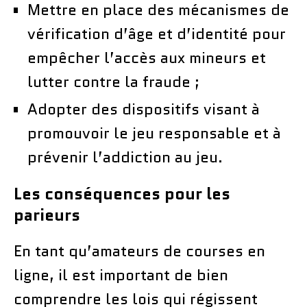
Mettre en place des mécanismes de
vérification d’âge et d’identité pour
empêcher l’accès aux mineurs et
lutter contre la fraude ;
Adopter des dispositifs visant à
promouvoir le jeu responsable et à
prévenir l’addiction au jeu.
Les conséquences pour les
parieurs
En tant qu’amateurs de courses en
ligne, il est important de bien
comprendre les lois qui régissent