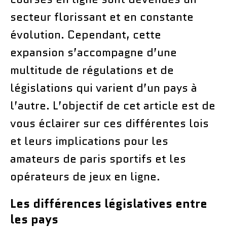
secteur florissant et en constante
évolution. Cependant, cette
expansion s’accompagne d’une
multitude de régulations et de
législations qui varient d’un pays à
l’autre. L’objectif de cet article est de
vous éclairer sur ces différentes lois
et leurs implications pour les
amateurs de paris sportifs et les
opérateurs de jeux en ligne.
Les différences législatives entre
les pays