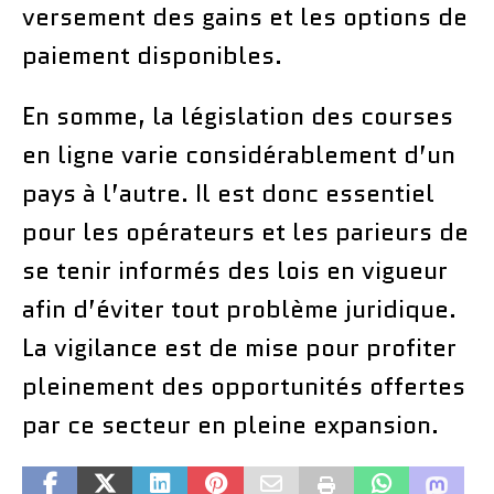
versement des gains et les options de
paiement disponibles.
En somme, la législation des courses
en ligne varie considérablement d’un
pays à l’autre. Il est donc essentiel
pour les opérateurs et les parieurs de
se tenir informés des lois en vigueur
afin d’éviter tout problème juridique.
La vigilance est de mise pour profiter
pleinement des opportunités offertes
par ce secteur en pleine expansion.