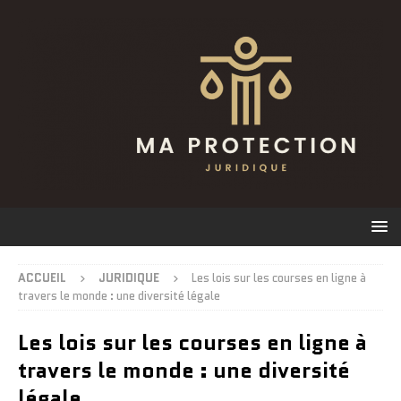
ACCUEIL
JURIDIQUE
Les lois sur les courses en ligne à
travers le monde : une diversité légale
Les lois sur les courses en ligne à
travers le monde : une diversité
légale