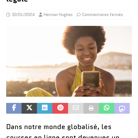
30/01/2024
Herman Hughes
Commentaires fermés
Dans notre monde globalisé, les
courses en ligne sont devenues un