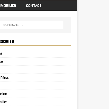
MMOBILIER
CONTACT
ÉGORIES
at
ce
 Pénal
l
ation
ilier