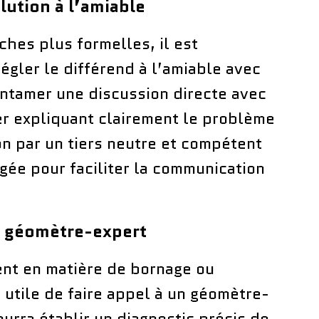
lution à l’amiable
hes plus formelles, il est
gler le différend à l’amiable avec
entamer une discussion directe avec
ier expliquant clairement le problème
on par un tiers neutre et compétent
gée pour faciliter la communication
un géomètre-expert
nt en matière de bornage ou
 utile de faire appel à un géomètre-
urra établir un diagnostic précis de