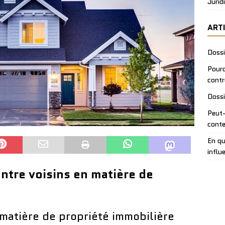
Jurid
ART
Dossi
Pourq
contr
Dossi
Peut-
conte
En qu
influ
entre voisins en matière de
n matière de propriété immobilière