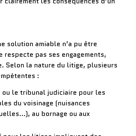
r clairement les conséquences d’un
ne solution amiable n’a pu être
 ne respecte pas ses engagements,
e. Selon la nature du litige, plusieurs
ompétentes :
 ou le tribunal judiciaire pour les
ubles du voisinage (nuisances
suelles…), au bornage ou aux