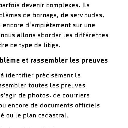
parfois devenir complexes. Ils
blèmes de bornage, de servitudes,
u encore d’empiètement sur une
, nous allons aborder les différentes
re ce type de litige.
roblème et rassembler les preuves
à identifier précisément le
ssembler toutes les preuves
t s’agir de photos, de courriers
ou encore de documents officiels
té ou le plan cadastral.