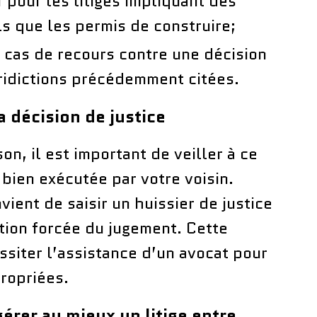
f pour les litiges impliquant des
ls que les permis de construire;
 cas de recours contre une décision
ridictions précédemment citées.
a décision de justice
son, il est important de veiller à ce
 bien exécutée par votre voisin.
nvient de saisir un huissier de justice
ution forcée du jugement. Cette
siter l’assistance d’un avocat pour
ropriées.
érer au mieux un litige entre