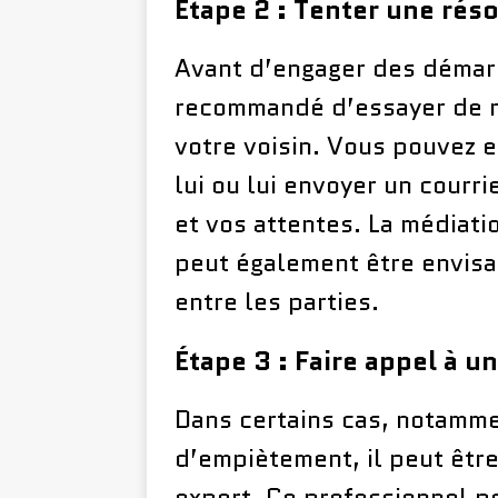
Étape 2 : Tenter une réso
Avant d’engager des démarc
recommandé d’essayer de ré
votre voisin. Vous pouvez 
lui ou lui envoyer un courr
et vos attentes. La médiati
peut également être envisa
entre les parties.
Étape 3 : Faire appel à 
Dans certains cas, notamme
d’empiètement, il peut être
expert. Ce professionnel po