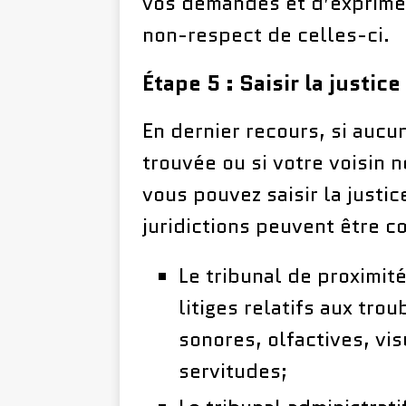
vos demandes et d’exprime
non-respect de celles-ci.
Étape 5 : Saisir la justice
En dernier recours, si aucu
trouvée ou si votre voisin
vous pouvez saisir la justic
juridictions peuvent être c
Le tribunal de proximité
litiges relatifs aux tro
sonores, olfactives, vi
servitudes;