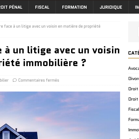
OIT PÉNAL
FISCAL
FORMATION
JURIDIQUE
I
 face à un litige avec un voisin en matière de propriété
à un litige avec un voisin
CAT
riété immobilière ?
Avoc
Divor
ilier
Commentaires fermés
Droit
Droit
Fisca
Form
Immob