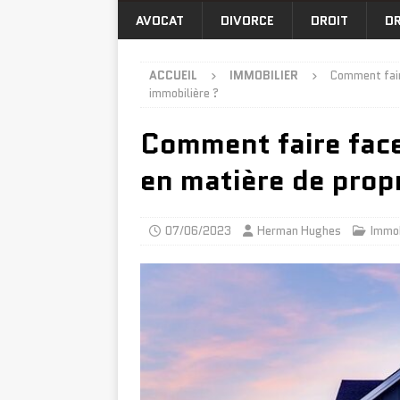
AVOCAT
DIVORCE
DROIT
DR
ACCUEIL
IMMOBILIER
Comment faire
immobilière ?
Comment faire face 
en matière de prop
07/06/2023
Herman Hughes
Immob