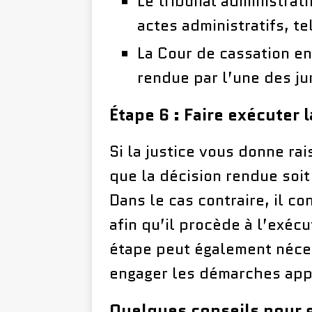
Le tribunal administrati
actes administratifs, te
La Cour de cassation en
rendue par l’une des ju
Étape 6 : Faire exécuter l
Si la justice vous donne rai
que la décision rendue soit
Dans le cas contraire, il co
afin qu’il procède à l’exéc
étape peut également néces
engager les démarches app
Quelques conseils pour g