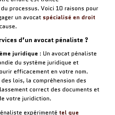
 du processus. Voici 10 raisons pour
gager un avocat
spécialisé en droit
 cause.
rvices d’un avocat pénaliste ?
ème juridique
: Un avocat pénaliste
ndie du système juridique et
urir efficacement en votre nom.
e des lois, la compréhension des
 classement correct des documents et
e votre juridiction.
pénaliste expérimenté
tel que