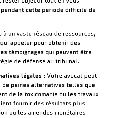
rester objectif tout en vous
pendant cette période difficile de
s à un vaste réseau de ressources,
 qui appeler pour obtenir des
des témoignages qui peuvent être
tégie de défense au tribunal.
natives légales
: Votre avocat peut
 de peines alternatives telles que
nt de la toxicomanie ou les travaux
aient fournir des résultats plus
tion ou les amendes monétaires