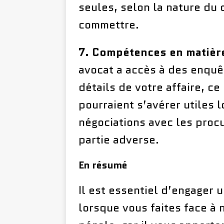
seules, selon la nature du
commettre.
7. Compétences en matièr
avocat a accès à des enquê
détails de votre affaire, c
pourraient s’avérer utiles 
négociations avec les proc
partie adverse.
En résumé
Il est essentiel d’engager 
lorsque vous faites face à 