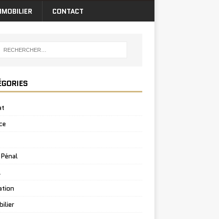
MMOBILIER
CONTACT
ÉGORIES
at
ce
 Pénal
l
ation
ilier