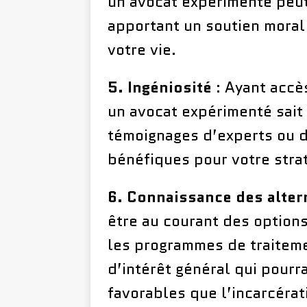
un avocat expérimenté peut 
apportant un soutien moral 
votre vie.
5. Ingéniosité
: Ayant accè
un avocat expérimenté sait
témoignages d’experts ou 
bénéfiques pour votre stra
6. Connaissance des alter
être au courant des options
les programmes de traiteme
d’intérêt général qui pourr
favorables que l’incarcéra