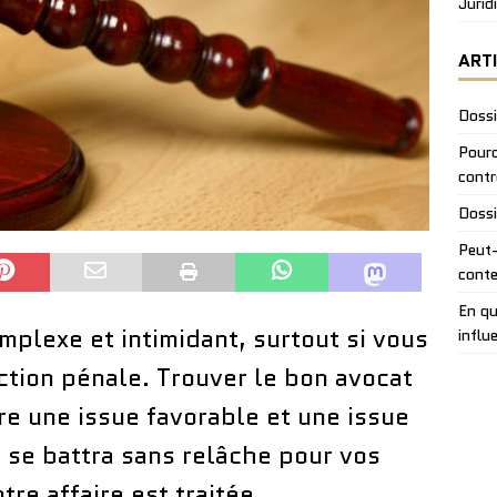
Jurid
ART
Dossi
Pourq
contr
Dossi
Peut-
conte
En qu
mplexe et intimidant, surtout si vous
influ
action pénale. Trouver le bon avocat
tre une issue favorable et une issue
 se battra sans relâche pour vos
tre affaire est traitée