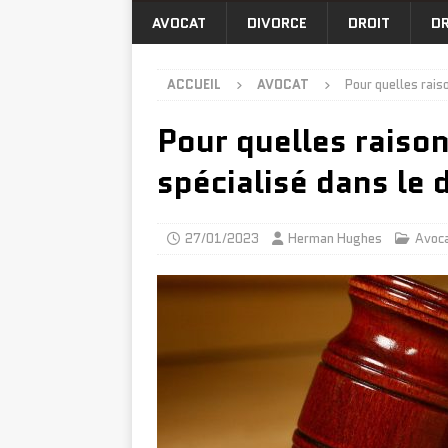
AVOCAT
DIVORCE
DROIT
DR
ACCUEIL
AVOCAT
Pour quelles rais
Pour quelles raiso
spécialisé dans le 
27/01/2023
Herman Hughes
Avoc