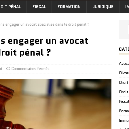
OIT PÉNAL
FISCAL
FORMATION
JURIDIQUE
I
ons engager un avocat spécialisé dans le droit pénal ?
ns engager un avocat
CAT
droit pénal ?
Avoc
at
Commentaires fermés
Divor
Droit
Droit
Fisca
Form
Immob