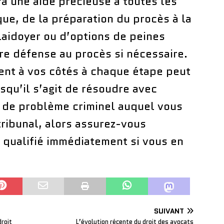
ra une aide précieuse à toutes les
ue, de la préparation du procès à la
laidoyer ou d’options de peines
re défense au procès si nécessaire.
ent à vos côtés à chaque étape peut
rsqu’il s’agit de résoudre avec
 de problème criminel auquel vous
tribunal, alors assurez-vous
 qualifié immédiatement si vous en
SUIVANT
roit
L’évolution récente du droit des avocats