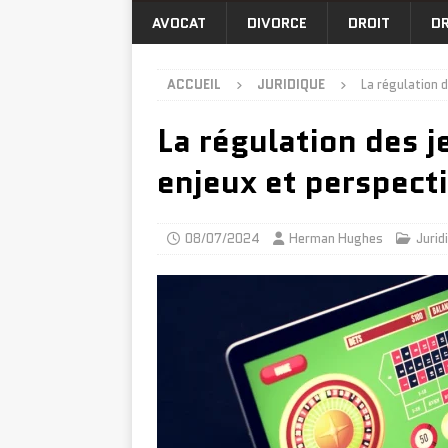
AVOCAT
DIVORCE
DROIT
DR
ACCUEIL
JURIDIQUE
La régulation d
La régulation des j
enjeux et perspect
08/07/2024
Herman Hughes
Jurid