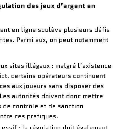
gulation des jeux d’argent en
gent en ligne soulève plusieurs défis
ntes. Parmi eux, on peut notamment
ux sites illégaux : malgré l’existence
rict, certains opérateurs continuent
ices aux joueurs sans disposer des
 Les autorités doivent donc mettre
s de contrôle et de sanction
ontre ces pratiques.
essif : la régulation doit également