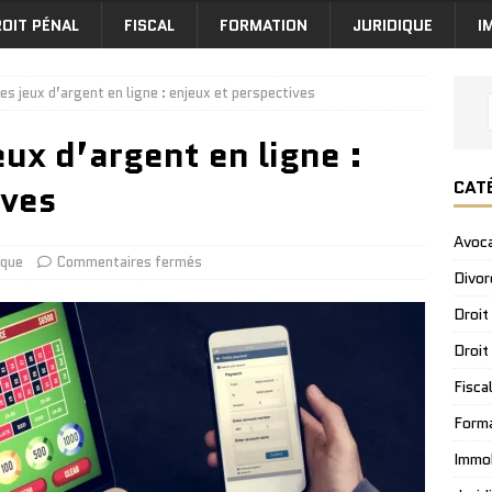
OIT PÉNAL
FISCAL
FORMATION
JURIDIQUE
I
es jeux d’argent en ligne : enjeux et perspectives
eux d’argent en ligne :
CAT
ives
Avoc
ique
Commentaires fermés
Divor
Droit
Droit
Fisca
Form
Immob