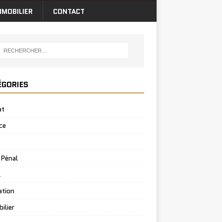
MMOBILIER
CONTACT
ÉGORIES
at
ce
 Pénal
l
ation
ilier