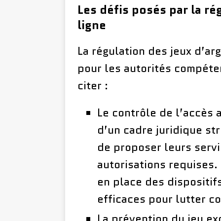
Les défis posés par la ré
ligne
La régulation des jeux d’ar
pour les autorités compéte
citer :
Le contrôle de l’accès a
d’un cadre juridique st
de proposer leurs serv
autorisations requises.
en place des dispositif
efficaces pour lutter c
La prévention du jeu exc