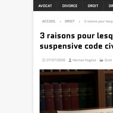
AVOCAT
DIVORCE
DROIT
DR
ACCUEIL
DROIT
3 raisons pour lesqu
3 raisons pour lesq
suspensive code civ
07/07/2026
Herman Hughes
Droit