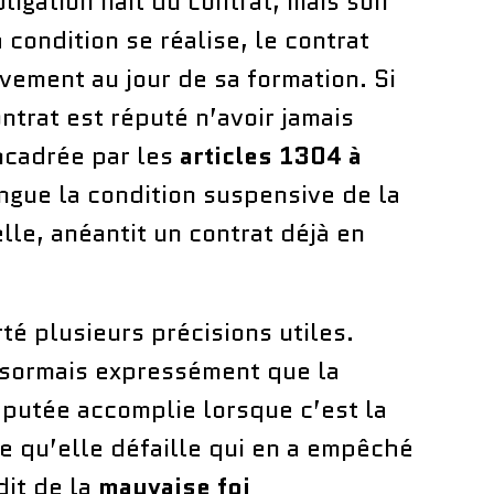
bligation naît du contrat, mais son
a condition se réalise, le contrat
ivement au jour de sa formation. Si
ontrat est réputé n’avoir jamais
ncadrée par les
articles 1304 à
ingue la condition suspensive de la
elle, anéantit un contrat déjà en
é plusieurs précisions utiles.
sormais expressément que la
éputée accomplie lorsque c’est la
 ce qu’elle défaille qui en a empêché
dit de la
mauvaise foi