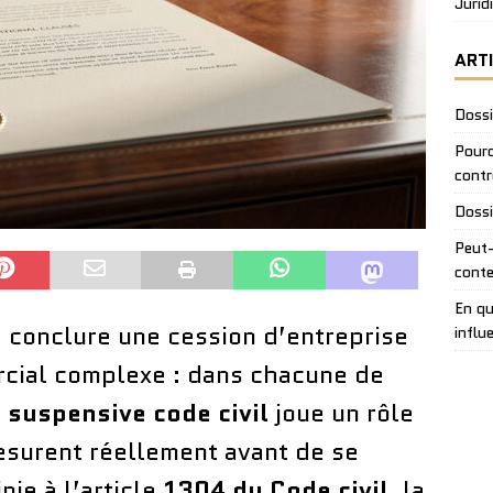
Jurid
ART
Dossi
Pourq
contr
Dossi
Peut-
conte
En qu
, conclure une cession d’entreprise
influ
rcial complexe : dans chacune de
 suspensive code civil
joue un rôle
esurent réellement avant de se
nie à l’article
1304 du Code civil
, la