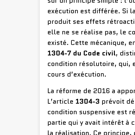
sur un principe simple : l’o
exécution est différée. Si l
produit ses effets rétroact
elle ne se réalise pas, le c
existé. Cette mécanique, e
1304-7 du Code civil
, dist
condition résolutoire, qui, 
cours d’exécution.
La réforme de 2016 a apport
L’article
1304-3
prévoit dé
condition suspensive est r
partie qui y avait intérêt à
la réalisation. Ce principe, 