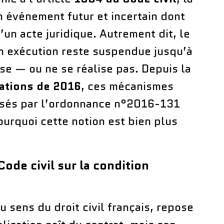
n événement futur et incertain dont
un acte juridique. Autrement dit, le
on exécution reste suspendue jusqu’à
ise — ou ne se réalise pas. Depuis la
gations de 2016
, ces mécanismes
nisés par l’ordonnance n°2016-131
ourquoi cette notion est bien plus
Code civil sur la condition
au sens du droit civil français, repose