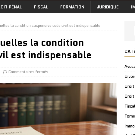
OIT PÉNAL
FISCAL
FORMATION
JURIDIQUE
I
elles la condition suspensive code civil est indispensable
uelles la condition
CAT
il est indispensable
Avoc
Commentaires fermés
Divor
Droit
Droit
Fisca
Form
Immob