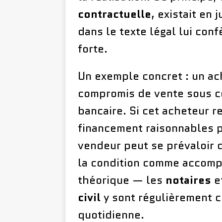
contractuelle
, existait en 
dans le texte légal lui con
forte.
Un exemple concret : un ac
compromis de vente sous co
bancaire. Si cet acheteur r
financement raisonnables po
vendeur peut se prévaloir 
la condition comme accomp
théorique — les
notaires
e
civil
y sont régulièrement c
quotidienne.