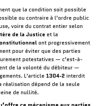
ent que la condition soit possible
ossible ou contraire à l’ordre public
ause, voire du contrat entier selon
tère de la Justice
et la
onstitutionnel
ont progressivement
ment pour éviter que des parties
 purement potestatives — c’est-à-
nt de la volonté du débiteur —
gements. L’article
1304-2
interdit
la réalisation dépend de la seule
eine de nullité.
u’offre ce mécanisme aux parties