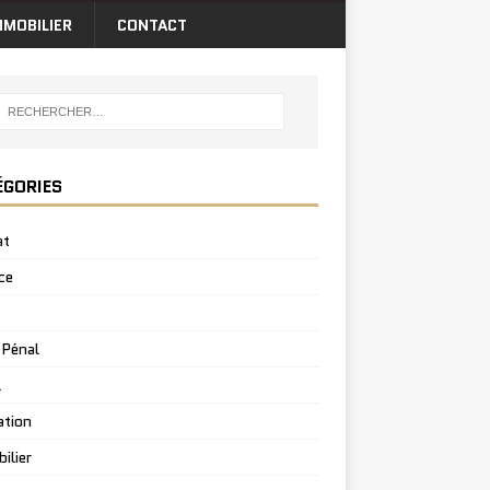
MMOBILIER
CONTACT
ÉGORIES
at
ce
 Pénal
l
ation
ilier