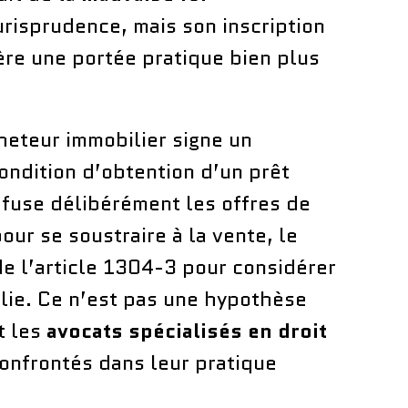
jurisprudence, mais son inscription
fère une portée pratique bien plus
heteur immobilier signe un
ndition d’obtention d’un prêt
efuse délibérément les offres de
ur se soustraire à la vente, le
de l’article 1304-3 pour considérer
lie. Ce n’est pas une hypothèse
t les
avocats spécialisés en droit
onfrontés dans leur pratique