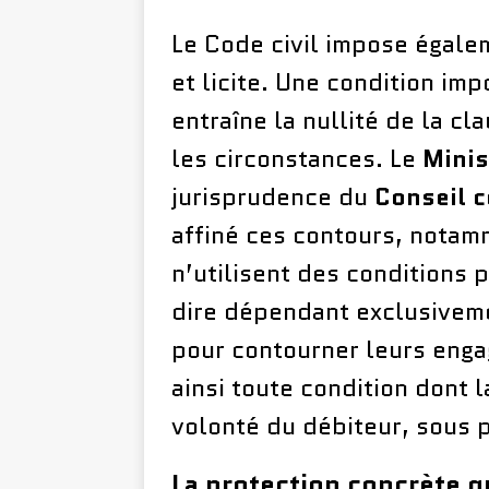
Le Code civil impose égalem
et licite. Une condition imp
entraîne la nullité de la cl
les circonstances. Le
Minis
jurisprudence du
Conseil c
affiné ces contours, notam
n’utilisent des conditions
dire dépendant exclusiveme
pour contourner leurs enga
ainsi toute condition dont 
volonté du débiteur, sous p
La protection concrète q